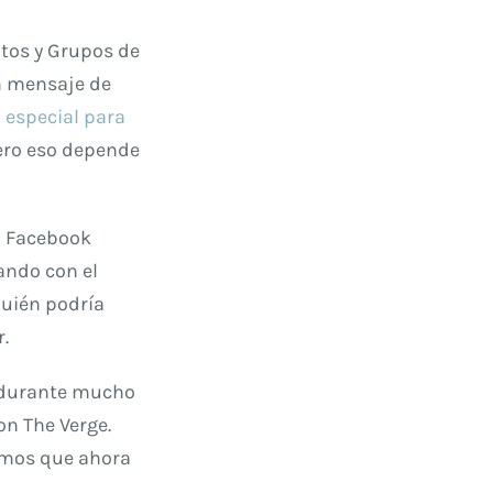
ntos y Grupos de
un mensaje de
 especial para
¡pero eso depende
n Facebook
tando con el
quién podría
r.
 durante mucho
on The Verge.
amos que ahora