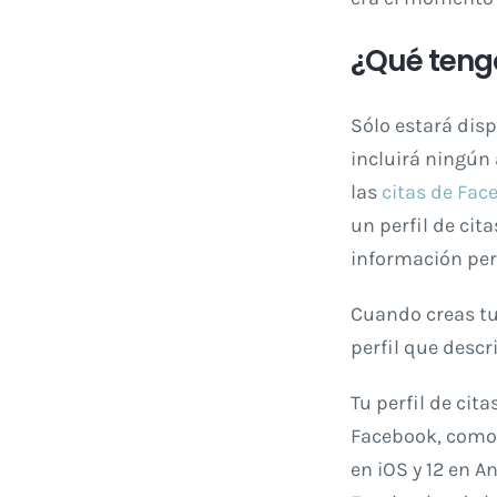
¿Qué teng
Sólo estará disp
incluirá ningún
las
citas de Fac
un perfil de ci
información pers
Cuando creas tu 
perfil que descr
Tu perfil de cit
Facebook, como 
en iOS y 12 en A