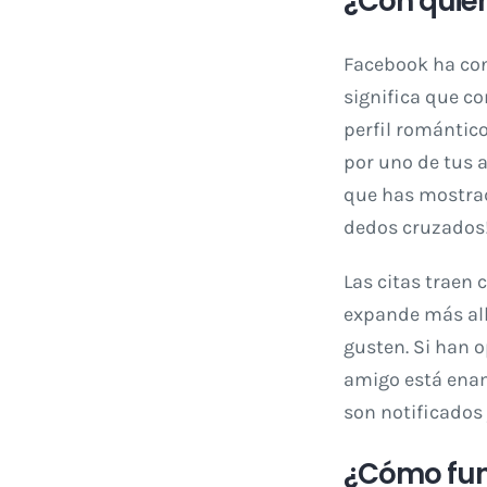
¿Con quié
Facebook ha con
significa que co
perfil romántico
por uno de tus a
que has mostrado
dedos cruzados
Las citas traen
expande más all
gusten. Si han 
amigo está enam
son notificados
¿Cómo fun