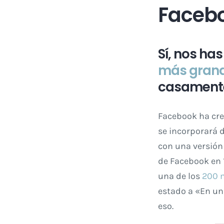
Faceb
Sí, nos ha
más gran
casamente
Facebook ha cre
se incorporará 
con una versión
de Facebook en 1
una de los
200 m
estado a «En un
eso.