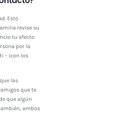
contacto?
ad. Esto
amilia revise su
ncio tu afecto
ersona por la
i – ¡con los
 que las
9 amigos que te
 de que algún
 también, ambos