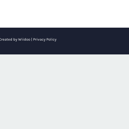
 Created by
Wiidoo
|
Privacy Policy