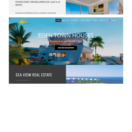
Sea View Real Estate – Mijas Pueblo